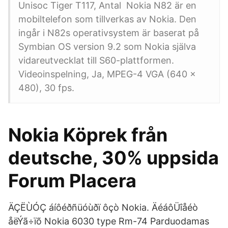
Unisoc Tiger T117, Antal Nokia N82 är en
mobiltelefon som tillverkas av Nokia. Den
ingår i N82s operativsystem är baserat på
Symbian OS version 9.2 som Nokia själva
vidareutvecklat till S60-plattformen.
Videoinspelning, Ja, MPEG-4 VGA (640 ×
480), 30 fps.
Nokia Köprek från
deutsche, 30% uppsida
Forum Placera
ÄÇËÙÓÇ áíôéðñüóùðï ôçò Nokia. ÄéáôÜîåéò
åëÝã÷ïõ Nokia 6030 type Rm-74 Parduodamas