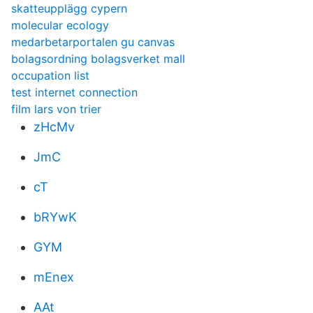
skatteupplägg cypern
molecular ecology
medarbetarportalen gu canvas
bolagsordning bolagsverket mall
occupation list
test internet connection
film lars von trier
zHcMv
JmC
cT
bRYwK
GYM
mEnex
AAt