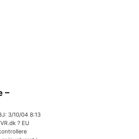
e –
J: 3/10/04 8:13
CVR.dk ? EU
ontrollere