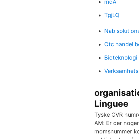
mqA
TgjLQ
Nab solutions
Otc handel 
Bioteknologi
Verksamhetsb
organisat
Linguee
Tyske CVR numre
AM: Er der nogen
momsnummer kont