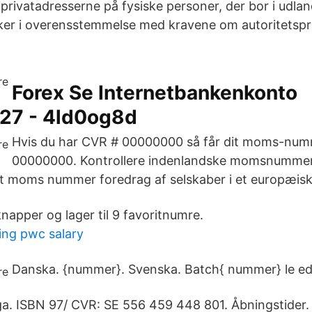
rivatadresserne på fysiske personer, der bor i udlan
sker i overensstemmelse med kravene om autoritetspr
Forex Se Internetbankenkonto
27 - 4ld0og8d
Hvis du har CVR # 00000000 så får dit moms-num
00000000. Kontrollere indenlandske momsnummer
et moms nummer foredrag af selskaber i et europæisk
napper og lager til 9 favoritnumre.
ing pwc salary
Danska. {nummer}. Svenska. Batch{ nummer} le ed
. ISBN 97/ CVR: SE 556 459 448 801. Åbningstider. 