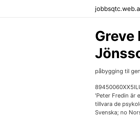
jobbsqtc.web.
Greve 
Jönsso
påbygging til ge
89450060XX5ILUU
'Peter Fredin är 
tillvara de psyk
Svenska; no Nors