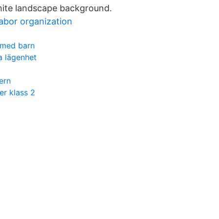
hite landscape background.
 labor organization
 med barn
 lägenhet
ern
r klass 2