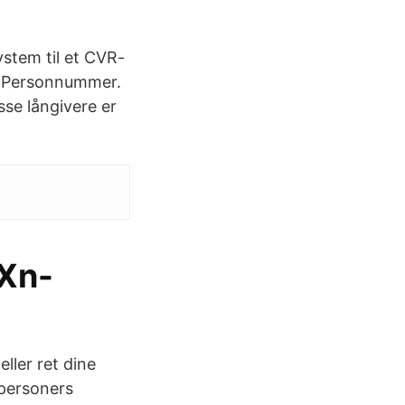
stem til et CVR-
dt Personnummer.
se långivere er
 Xn-
ller ret dine
 personers