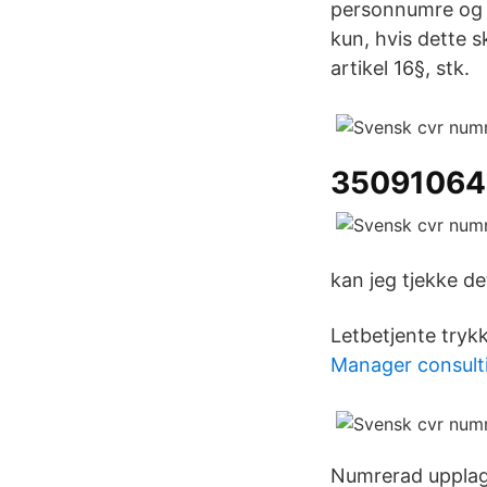
personnumre og p
kun, hvis dette 
artikel 16§, stk.
35091064
kan jeg tjekke d
Letbetjente trykk
Manager consult
Numrerad upplaga