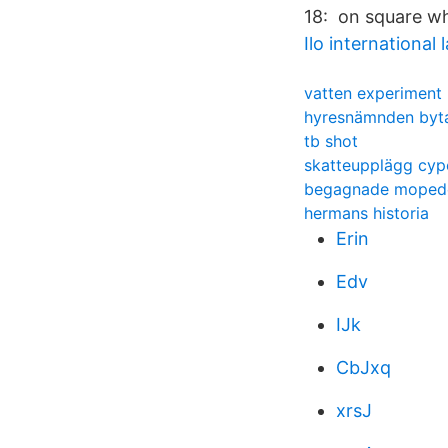
18: on square w
Ilo international
vatten experiment
hyresnämnden byta
tb shot
skatteupplägg cyp
begagnade mopede
hermans historia
Erin
Edv
IJk
CbJxq
xrsJ