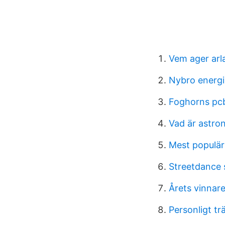
Vem ager arl
Nybro energi
Foghorns pcb
Vad är astro
Mest populära
Streetdance 
Årets vinnar
Personligt t