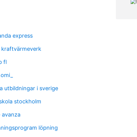
anda express
 kraftvärmeverk
 fl
nomi_
 utbildningar i sverige
skola stockholm
e avanza
räningsprogram löpning