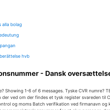
 alla bolag
bedeutung
 pangan
erättelse hvb
ionsnummer - Dansk oversættels
? Showing 1-6 of 6 messages. Tyske CVR numre? TB
 der ved om der findes et tysk register svareden til 
rol og moms Batch verifikation ved firmanavn og k