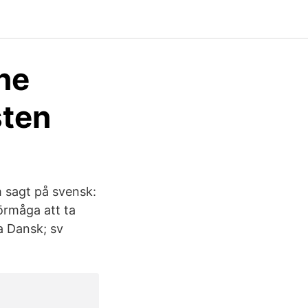
ne
sten
 sagt på svensk:
förmåga att ta
a Dansk; sv