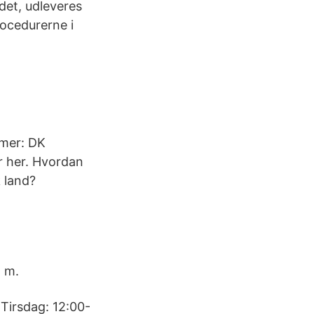
det, udleveres
ocedurerne i
mer: DK
 her. Hvordan
 land?
 m.
Tirsdag: 12:00-