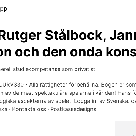
app
Rutger Stålbock, Jan
n och den onda kon
nerell studiekompetanse som privatist
RV330 - Alla rättigheter förbehållna. Bogen er som
en av de mest spektakulära spelarna i världen! Hans 
ologiska aspekterna av spelet Logga in. sv Svenska. d
ka · Kontakta oss · Postkassedesigns.