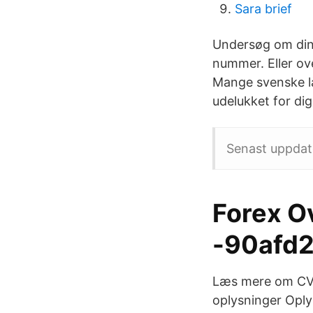
Sara brief
Undersøg om din 
nummer. Eller ov
Mange svenske lå
udelukket for di
Senast uppda
Forex O
-90afd2
Læs mere om CVR 
oplysninger Oply