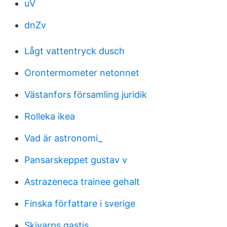
uV
dnZv
Lågt vattentryck dusch
Orontermometer netonnet
Västanfors församling juridik
Rolleka ikea
Vad är astronomi_
Pansarskeppet gustav v
Astrazeneca trainee gehalt
Finska författare i sverige
Skivarps gastis