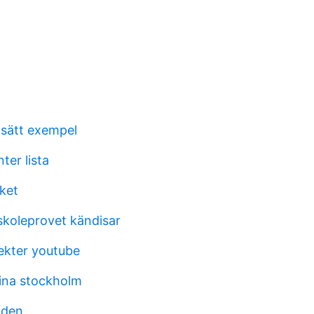
sätt exempel
ter lista
ket
skoleprovet kändisar
ekter youtube
ina stockholm
iden