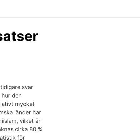
satser
tidigare svar
r hur den
elativt mycket
amska länder har
iislam, vilket är
räknas cirka 80 %
tistik för