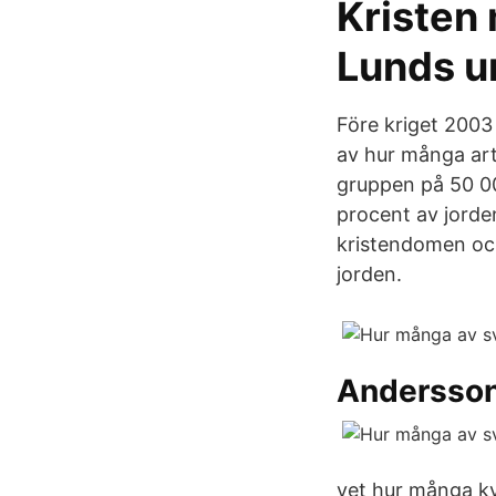
Kristen 
Lunds un
Före kriget 2003 
av hur många art
gruppen på 50 000
procent av jorde
kristendomen och
jorden.
Andersson
vet hur många kv