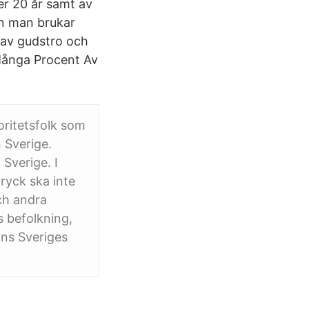
er 20 år samt av
men man brukar
 av gudstro och
 Många Procent Av
oritetsfolk som
 Sverige.
Sverige. I
tryck ska inte
och andra
s befolkning,
nns Sveriges