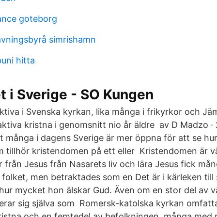
ance goteborg
avningsbyrå simrishamn
uni hitta
et i Sverige - SO Kungen
aktiva i Svenska kyrkan, lika många i frikyrkor och J
aktiva kristna i genomsnitt nio år äldre av D Madzo 
tt många i dagens Sverige är mer öppna för att se hur
 tillhör kristendomen på ett eller Kristendomen är v
år från Jesus från Nasarets liv och lära Jesus fick m
 folket, men betraktades som en Det är i kärleken till
hur mycket hon älskar Gud. Även om en stor del av v
ierar sig själva som Romersk-katolska kyrkan omfatt
kristna och en femtedel av befolkningen, många med r