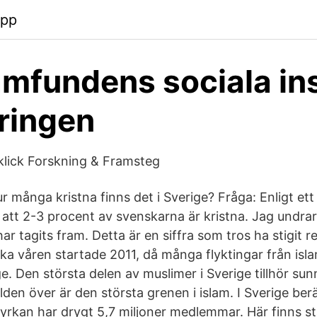
app
mfundens sociala in
ringen
 klick Forskning & Framsteg
många kristna finns det i Sverige? Fråga: Enligt ett 
att 2-3 procent av svenskarna är kristna. Jag undra
r tagits fram. Detta är en siffra som tros ha stigit r
ka våren startade 2011, då många flyktingar från isl
ge. Den största delen av muslimer i Sverige tillhör sunn
rlden över är den största grenen i islam. I Sverige be
yrkan har drygt 5,7 miljoner medlemmar. Här finns sta