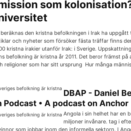
mission som kolonisation?
iversitet
beräknas den kristna befolkningen i Irak ha uppgått 
iklar och nyheter som försöker fästa träffar finns de
 kristna irakier utanför Irak: i Sverige. Uppskattnin
ns befolkning är kristna år 2011. Det beror främst på
 religioner som har sitt ursprung Hur många männis
DBAP - Daniel Be
 Podcast • A podcast on Anchor
Angola i sin helhet har en 
miljoner invånare. tag i ef
innor som jobbar inom den informella sektorn. I Ang