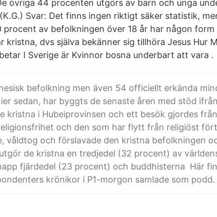
 De övriga 44 procenten utgörs av barn och unga und
 (K.G.) Svar: Det finns ingen riktigt säker statistik, 
0 procent av befolkningen över 18 år har någon form
r kristna, dvs själva bekänner sig tillhöra Jesus Hur
betar I Sverige är Kvinnor bosna underbart att vara .
nesisk befolkning men även 54 officiellt erkända min
er sedan, har byggts de senaste åren med stöd ifrån
 kristna i Hubeiprovinsen och ett besök gjordes från 
eligionsfrihet och den som har flytt från religiöst för
, våldtog och förslavade den kristna befolkningen 
 utgör de kristna en tredjedel (32 procent) av världen
app fjärdedel (23 procent) och buddhisterna Här fi
pondenters krönikor i P1-morgon samlade som podd.