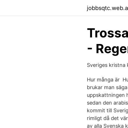
jobbsqtc.web.
Trossa
- Rege
Sveriges kristna
Hur många är Hur 
brukar man säga 
uppskattningen ha
sedan den arabis
kommit till Sveri
rimligt då det vä
av alla Svenska k