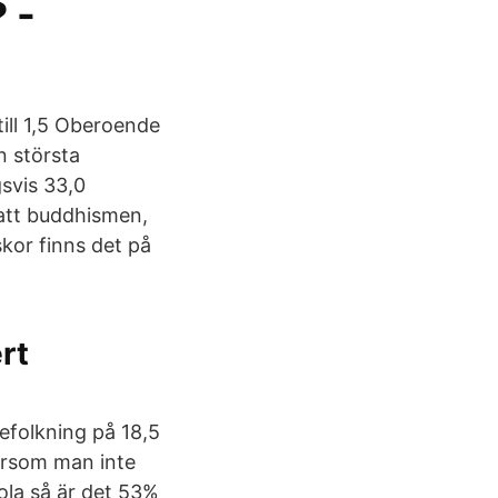
 -
till 1,5 Oberoende
n största
gsvis 33,0
 att buddhismen,
kor finns det på
rt
befolkning på 18,5
tersom man inte
ola så är det 53%