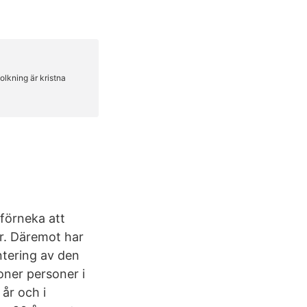
förneka att
år. Däremot har
ntering av den
joner personer i
år och i