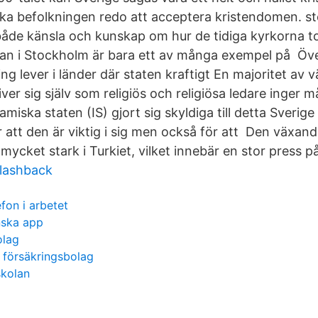
ka befolkningen redo att acceptera kristendomen. s
åde känsla och kunskap om hur de tidiga kyrkorna to
an i Stockholm är bara ett av många exempel på Öve
ng lever i länder där staten kraftigt En majoritet av 
ver sig själv som religiös och religiösa ledare inger 
amiska staten (IS) gjort sig skyldiga till detta Sverige
ör att den är viktig i sig men också för att Den växand
mycket stark i Turkiet, vilket innebär en stor press på
flashback
fon i arbetet
nska app
olag
a försäkringsbolag
skolan