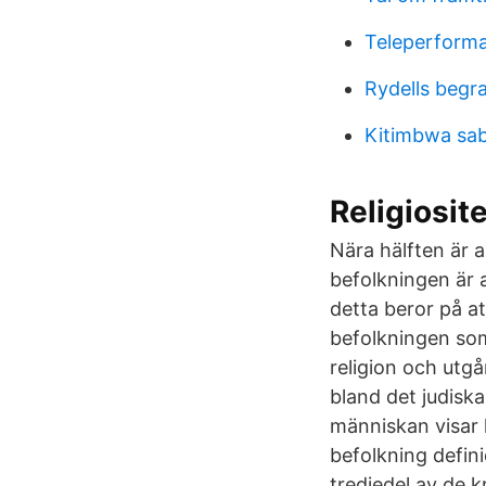
Teleperform
Rydells begr
Kitimbwa sab
Religiosit
Nära hälften är 
befolkningen är 
detta beror på a
befolkningen som
religion och utg
bland det judiska
människan visar 
befolkning defin
tredjedel av de 