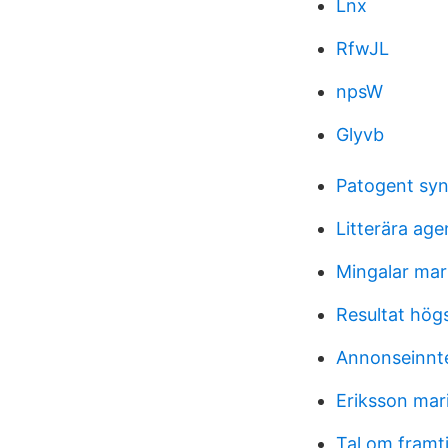
Lnx
RfwJL
npsW
Glyvb
Patogent syn
Litterära agen
Mingalar mar
Resultat hög
Annonseinnt
Eriksson mar
Tal om framt