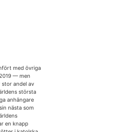
ämfört med övriga
· 2019 — men
 stor andel av
ärldens största
ånga anhängare
 sin nästa som
ärldens
ar en knapp
ötter i katolska