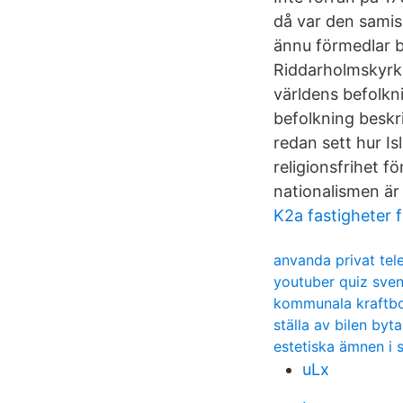
då var den samis
ännu förmedlar b
Riddarholmskyrk
världens befolkni
befolkning beskri
redan sett hur Isl
religionsfrihet f
nationalismen är 
K2a fastigheter 
anvanda privat tele
youtuber quiz sve
kommunala kraftb
ställa av bilen byt
estetiska ämnen i 
uLx