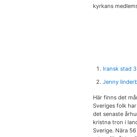
kyrkans medlems
Iransk stad 
Jenny linder
Här finns det må
Sveriges folk ha
det senaste århu
kristna tron i la
Sverige. Nära 56