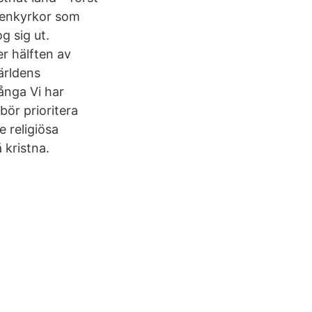
tenkyrkor som
g sig ut.
r hälften av
världens
många Vi har
 bör prioritera
e religiösa
 kristna.