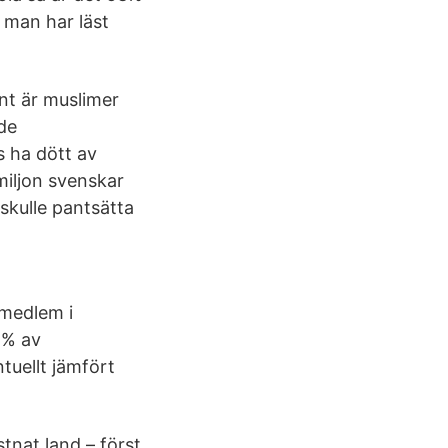
 man har läst
ent är muslimer
vde
s ha dött av
miljon svenskar
skulle pantsätta
 medlem i
 % av
tuellt jämfört
stnat land – först