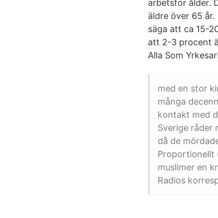
arbetsför ålder.
äldre över 65 år.
säga att ca 15-2
att 2-3 procent ä
Alla Som Yrkesar
med en stor ki
många decenni
kontakt med de
Sverige råder r
då de mördade
Proportionellt
muslimer en kn
Radios korres