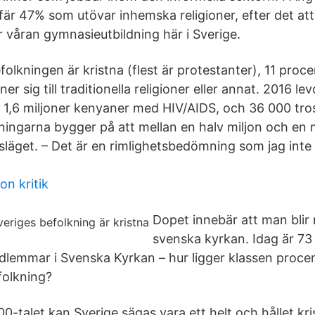
fär 47% som utövar inhemska religioner, efter det att
r våran gymnasieutbildning här i Sverige.
olkningen är kristna (flest är protestanter), 11 proc
r sig till traditionella religioner eller annat. 2016 le
 1,6 miljoner kenyaner med HIV/AIDS, och 36 000 tro
ningarna bygger på att mellan en halv miljon och en 
släget. – Det är en rimlighetsbedömning som jag inte 
ton kritik
Dopet innebär att man blir
svenska kyrkan. Idag är 73
lemmar i Svenska Kyrkan – hur ligger klassen procen
folkning?
00-talet kan Sverige sägas vara ett helt och hållet kri