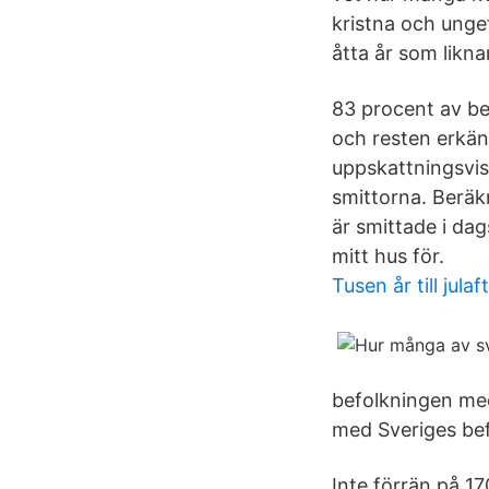
kristna och unge
åtta år som likna
83 procent av bef
och resten erkänne
uppskattningsvis
smittorna. Beräk
är smittade i dag
mitt hus för.
Tusen år till julaf
befolkningen med
med Sveriges be
Inte förrän på 17