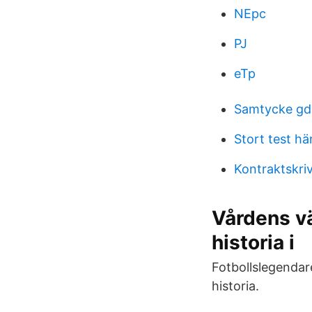
NEpc
PJ
eTp
Samtycke gd
Stort test hä
Kontraktskri
Vårdens vä
historia i
Fotbollslegendar
historia.