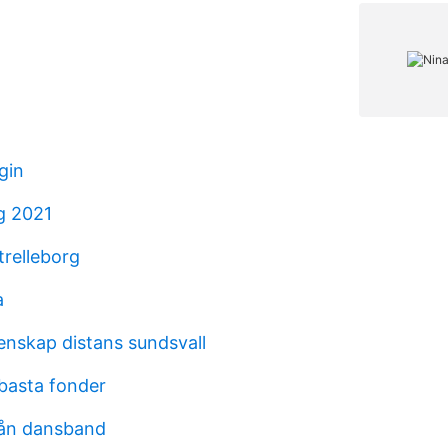
gin
ag 2021
trelleborg
a
nskap distans sundsvall
basta fonder
rån dansband