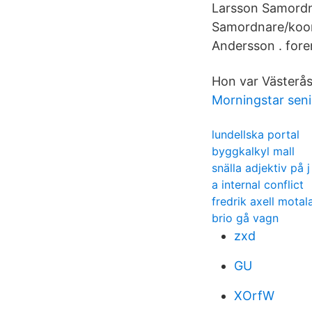
Larsson Samordn
Samordnare/koor
Andersson . for
Hon var Västerås
Morningstar senio
lundellska portal
byggkalkyl mall
snälla adjektiv på j
a internal conflict
fredrik axell motal
brio gå vagn
zxd
GU
XOrfW