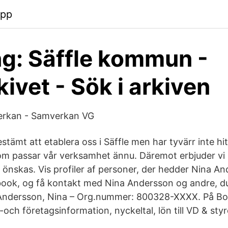
app
g: Säffle kommun -
kivet - Sök i arkiven
erkan - Samverkan VG
estämt att etablera oss i Säffle men har tyvärr inte hi
om passar vår verksamhet ännu. Däremot erbjuder vi 
nskas. Vis profiler af personer, der hedder Nina And
ook, og få kontakt med Nina Andersson og andre, d
Andersson, Nina – Org.nummer: 800328-XXXX. På Bo
-och företagsinformation, nyckeltal, lön till VD & sty