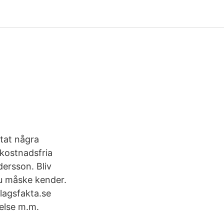
ttat några
kostnadsfria
ersson. Bliv
u måske kender.
lagsfakta.se
relse m.m.