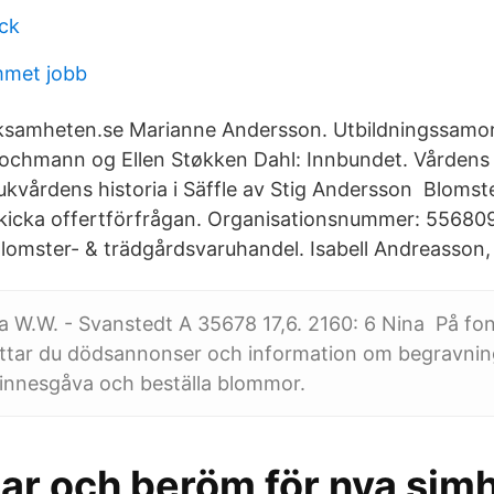
uck
mmet jobb
ksamheten.se Marianne Andersson. Utbildningssamo
ochmann og Ellen Støkken Dahl: Innbundet. Vårdens 
ukvårdens historia i Säffle av Stig Andersson Blomst
kicka offertförfrågan. Organisationsnummer: 55680
omster- & trädgårdsvaruhandel. Isabell Andreasson, 
 W.W. - Svanstedt A 35678 17,6. 2160: 6 Nina På fo
ittar du dödsannonser och information om begravnin
innesgåva och beställa blommor.
ar och beröm för nya simh