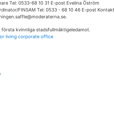
are Tel: 0533-68 10 31 E-post Evelina Öström
dinator/FINSAM Tel: 0533 - 68 10 46 E-post Kontak
eningen.saffle@moderaterna.se.
 första kvinnliga stadsfullmäktigeledamot.
r living corporate office
a