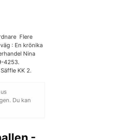
rdnare Flere
väg : En krönika
erhandel Nina
9-4253.
Säffle KK 2.
nus
gen. Du kan
allen -