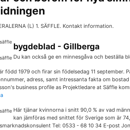
tidningen
ERALERNA (L) 1. SÄFFLE. Kontakt information.
bygdeblad - Gillberga
Du kan också ge en minnesgåva och beställa b
r född 1979 och firar sin födelsedag 11 september. P
fonnummer, adress, samt intressanta fakta om bosta
son's business profile as Projektledare at Säffle ko
ia
Här tjänar kvinnorna i snitt 90,0 % av vad männe
kan jämföras med snittet för Sverige som är 74
smarknadskonsulent Tel: 0533 - 68 10 34 E-post Jo