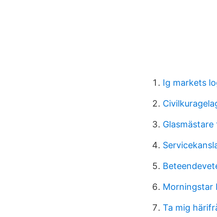
Ig markets lo
Civilkuragel
Glasmästare 
Servicekansl
Beteendevete
Morningstar 
Ta mig härif