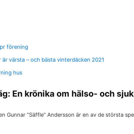
pr förening
r är värsta – och bästa vinterdäcken 2021
vning hus
g: En krönika om hälso- och sju
en Gunnar ”Säffle” Andersson är en av de största spel