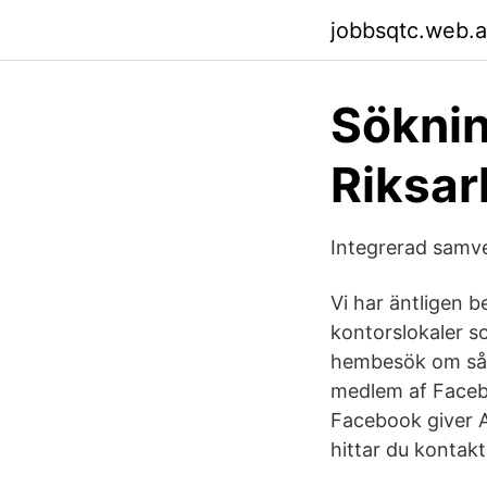
jobbsqtc.web.
Söknin
Riksar
Integrerad samv
Vi har äntligen b
kontorslokaler s
hembesök om så ö
medlem af Faceb
Facebook giver 
hittar du kontakt