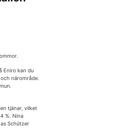
lommor.
å Eniro kan du
d och närområde.
mmun.
n tjänar, vilket
,4 %. Nina
nas Schützer