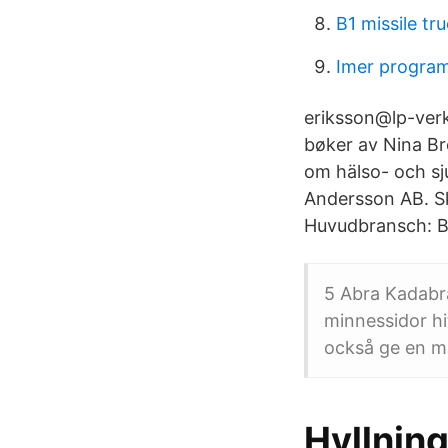
B1 missile tr
Imer progra
eriksson@lp-ver
bøker av Nina Br
om hälso- och sj
Andersson AB. S
Huvudbransch: Bl
5 Abra Kadabra
minnessidor h
också ge en m
Hyllning